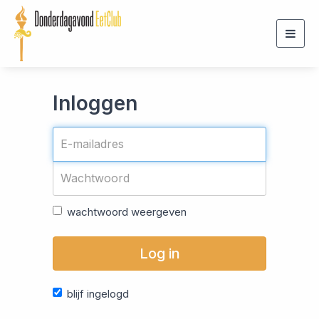
Togg
navig
Inloggen
wachtwoord weergeven
Log in
blijf ingelogd