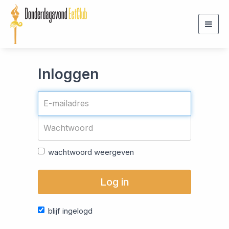
Togg
navig
Inloggen
wachtwoord weergeven
Log in
blijf ingelogd